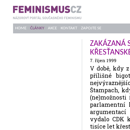
HOME
ČLÁNKY
AKCE
KONTAKT
ZAPOJTE SE
ZAKÁZANÁ S
KŘESŤANSK
7. říjen 1999
V době, kdy z
přílišné bigo
nejvýraznějš
Štampach, kd
(ne)možnosti 
parlamentní 
argumentací 
vydalo CDK k
tisíce let kře