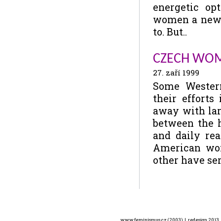
energetic op
women a new v
to. But..
CZECH WOM
27. zaří 1999
Some Western
their effort
away with lar
between the h
and daily rea
American wo
other have se
www.feminismus.cz (2003) | redesign 2013 