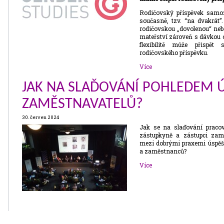
Rodičovský příspěvek samoz
současně, tzv. “na dvakrát”
rodičovskou „dovolenou“ neb
mateřství zároveň s dávkou o
flexibilitě může přispět 
rodičovského příspěvku.
Více
JAK NA SLAĎOVÁNÍ POHLEDEM 
ZAMĚSTNAVATELŮ?
30. červen 2024
Jak se na slaďování pracov
zástupkyně a zástupci zamě
mezi dobrými praxemi úspě
a zaměstnanců?
Více