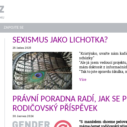
ZAPOJTE SE
SEXISMUS JAKO LICHOTKA?
29. leden 2025
"Kristýnko, uvařte nám kafíč
schůzky."
"Ale já jsem vedoucí projekt
mám doktorát z informačních 
"Tak to jste opravdu šikulka,
Více
PRÁVNÍ PORADNA RADÍ, JAK SE 
RODIČOVSKÝ PŘÍSPĚVEK
30. červen 2024
“S manželem chceme pečovat 
máme čerpat rodičovský přísp