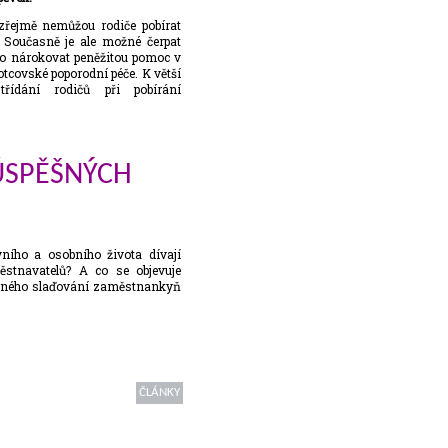
řejmě nemůžou rodiče pobírat
. Současně je ale možné čerpat
o nárokovat peněžitou pomoc v
tcovské poporodní péče. K větší
střídání rodičů při pobírání
ÚSPĚŠNÝCH
ního a osobního života dívají
stnavatelů? A co se objevuje
šného slaďování zaměstnankyň
ČLÁNKY