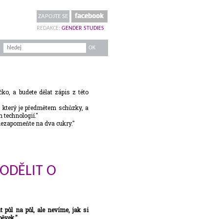
ZAPOJTE SE
REDAKCE:
GENDER STUDIES
ko, a budete dělat zápis z této
u, který je předmětem schůzky, a
technologií."
 nezapomeňte na dva cukry."
PODĚLIT O
půl na půl, ale nevíme, jak si
ěvek."