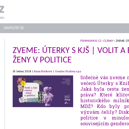
ZAPOJTE SE
FEMINISMUS.CZ
›
ČLÁNKY
› ZVEME: ÚT
ZVEME: ÚTERKY S KJŠ | VOLIT A
ŽENY V POLITICE
19. leden 2024 |
Anna Kotková
|
Gender Studies, o.p.s.
Srdečně vás zveme n
večerů Úterky s Kni
Jaká byla cesta že
práva? Které klíčo
historického milní
MDŽ? Kdo byly prv
výzvám čelily? Disk
politice v minulo
souvisejícím gende