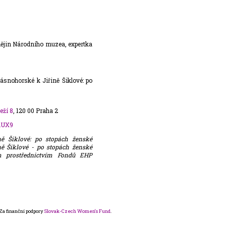
dějin Národního muzea, expertka
rásnohorské k Jiřině Šiklové: po
eží 8
, 120 00 Praha 2
nUX9
ě Šiklové: po stopách ženské
ně Šiklové - po stopách ženské
em prostřednictvím Fondů EHP
Za finanční podpory
Slovak-Czech Women‘s Fund
.