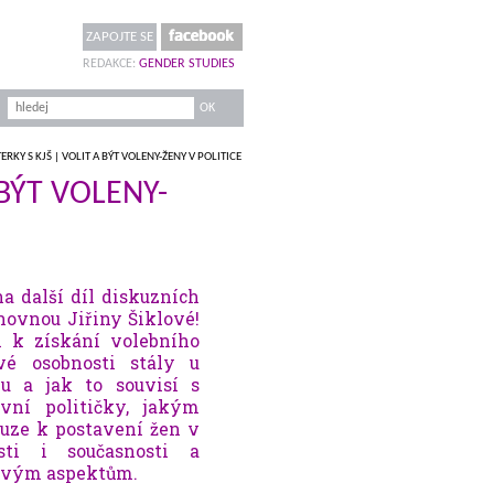
ZAPOJTE SE
REDAKCE:
GENDER STUDIES
ERKY S KJŠ | VOLIT A BÝT VOLENY-ŽENY V POLITICE
 BÝT VOLENY-
a další díl diskuzních
hovnou Jiřiny Šiklové!
n k získání volebního
vé osobnosti stály u
ku a jak to souvisí s
ní političky, jakým
uze k postavení žen v
sti i současnosti a
rovým aspektům.