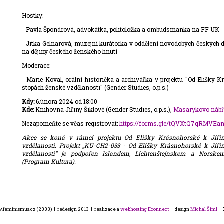
Hostky:
- Pavla Špondrová, advokátka, politoložka a ombudsmanka na FF UK
- Jitka Gelnarová, muzejní kurátorka v oddělení novodobých českých 
na dějiny českého ženského hnutí
Moderace:
- Marie Koval, orální historička a archivářka v projektu "Od Elišky K
stopách ženské vzdělanosti" (Gender Studies, o.p.s.)
Kdy:
6.února 2024 od 18:00
Kde:
Knihovna Jiřiny Šiklové (Gender Studies, o.p.s.),
Masarykovo nábř
Nezapomeňte se včas registrovat:
https://forms.gle/tQVXtQ7qRMVEa
Akce se koná v rámci projektu Od Elišky Krásnohorské k Jiřin
vzdělanosti. Projekt „KU-CH2-033 - Od Elišky Krásnohorské k Jiři
vzdělanosti“ je podpořen Islandem, Lichtenštejnskem a Norsk
(Program Kultura).
feminismus.cz (2003) | redesign 2013 | realizace a
webhosting
Econnect
| design
Michal Šiml
| 