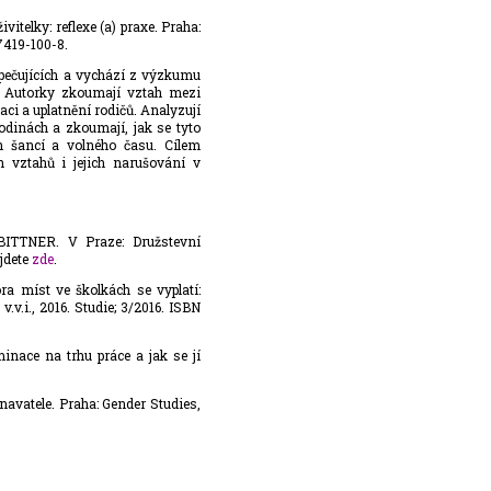
elky: reflexe (a) praxe. Praha:
7419-100-8.
 pečujících a vychází z výzkumu
. Autorky zkoumají vztah mezi
aci a uplatnění rodičů. Analyzují
odinách a zkoumají, jak se tyto
h šancí a volného času. Cílem
h vztahů i jejich narušování v
 BITTNER. V Praze: Družstevní
jdete
zde
.
a míst ve školkách se vyplatí:
v.i., 2016. Studie; 3/2016. ISBN
ace na trhu práce a jak se jí
avatele. Praha: Gender Studies,