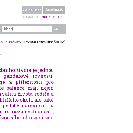
ZAPOJTE SE
REDAKCE:
GENDER STUDIES
US.CZ
›
ČLÁNKY
› TIPY Z KNIHOVNY JIŘINY ŠIKLOVÉ
É
obního života je jednou
í genderové rovnosti.
je a příležitosti pro
fe balance mají nejen
valitu života rodičů a
jbližšího okolí, ale také
 podobě nerovností v
míře nezaměstnanosti,
ážnějšího ohrožení žen