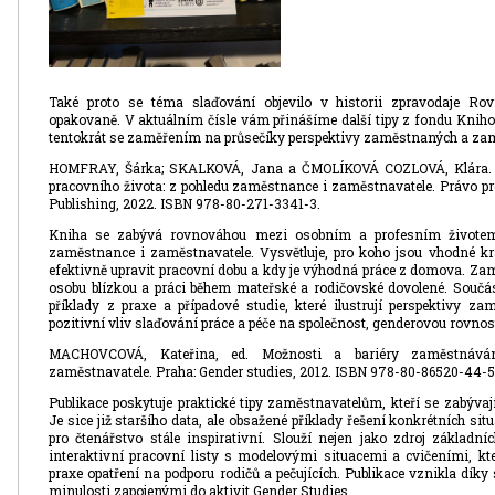
Také proto se téma slaďování objevilo v historii zpravodaje Rovn
opakovaně. V aktuálním čísle vám přinášíme další tipy z fondu Knihov
tentokrát se zaměřením na průsečíky perspektivy zaměstnaných a za
HOMFRAY, Šárka; SKALKOVÁ, Jana a ČMOLÍKOVÁ COZLOVÁ, Klára. N
pracovního života: z pohledu zaměstnance i zaměstnavatele. Právo pr
Publishing, 2022. ISBN 978-80-271-3341-3.
Kniha se zabývá rovnováhou mezi osobním a profesním životem 
zaměstnance i zaměstnavatele. Vysvětluje, pro koho jsou vhodné kra
efektivně upravit pracovní dobu a kdy je výhodná práce z domova. Zamě
osobu blízkou a práci během mateřské a rodičovské dovolené. Součás
příklady z praxe a případové studie, které ilustrují perspektivy z
pozitivní vliv slaďování práce a péče na společnost, genderovou rovnost
MACHOVCOVÁ, Kateřina, ed. Možnosti a bariéry zaměstnávání
zaměstnavatele. Praha: Gender studies, 2012. ISBN 978-80-86520-44-5
Publikace poskytuje praktické tipy zaměstnavatelům, kteří se zabývaj
Je sice již staršího data, ale obsažené příklady řešení konkrétních si
pro čtenářstvo stále inspirativní. Slouží nejen jako zdroj základní
interaktivní pracovní listy s modelovými situacemi a cvičeními, 
praxe opatření na podporu rodičů a pečujících. Publikace vznikla dík
minulosti zapojenými do aktivit Gender Studies.