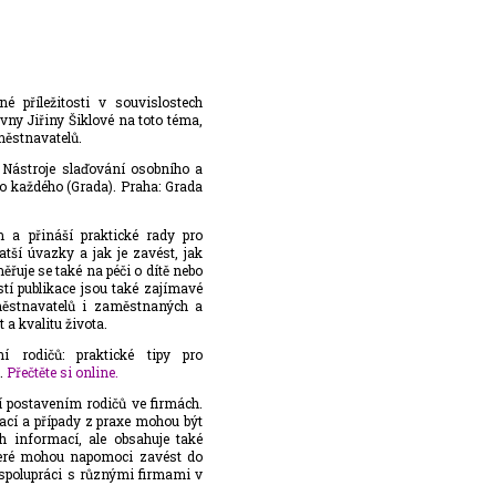
é příležitosti v souvislostech
ny Jiřiny Šiklové na toto téma,
městnavatelů.
ástroje slaďování osobního a
o každého (Grada). Praha: Grada
a přináší praktické rady pro
tší úvazky a jak je zavést, jak
řuje se také na péči o dítě nebo
tí publikace jsou také zajímavé
aměstnavatelů i zaměstnaných a
 a kvalitu života.
 rodičů: praktické tipy pro
.
Přečtěte si online.
í postavením rodičů ve firmách.
tuací a případy z praxe mohou být
ch informací, ale obsahuje také
které mohou napomoci zavést do
y spolupráci s různými firmami v