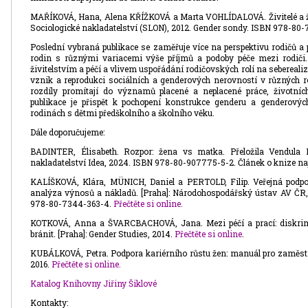
MAŘÍKOVÁ, Hana, Alena KŘÍŽKOVÁ a Marta VOHLÍDALOVÁ. Živitelé a živit
Sociologické nakladatelství (SLON), 2012. Gender sondy. ISBN 978-80-
Poslední vybraná publikace se zaměřuje více na perspektivu rodičů a
rodin s různými variacemi výše příjmů a podoby péče mezi rodiči
živitelstvím a péčí a vlivem uspořádání rodičovských rolí na seberealiz
vznik a reprodukci sociálních a genderových nerovností v různých r
rozdíly promítají do významů placené a neplacené práce, životníc
publikace je přispět k pochopení konstrukce genderu a genderovýc
rodinách s dětmi předškolního a školního věku.
Dále doporučujeme:
BADINTER, Élisabeth. Rozpor: žena vs matka. Přeložila Vendula
nakladatelství Idea, 2024. ISBN 978-80-907775-5-2. Článek o knize na
KALÍŠKOVÁ, Klára, MÜNICH, Daniel a PERTOLD, Filip. Veřejná podpor
analýza výnosů a nákladů. [Praha]: Národohospodářský ústav AV ČR, v.
978-80-7344-363-4.
Přečtěte si online.
KOTKOVÁ, Anna a ŠVARCBACHOVÁ, Jana. Mezi péčí a prací: diskrimin
bránit. [Praha]: Gender Studies, 2014.
Přečtěte si online
.
KUBÁLKOVÁ, Petra. Podpora kariérního růstu žen: manuál pro zaměstn
2016.
Přečtěte si online.
Katalog Knihovny Jiřiny Šiklové
Kontakty: