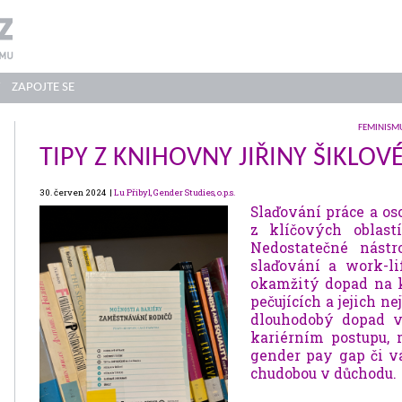
ZAPOJTE SE
FEMINISM
TIPY Z KNIHOVNY JIŘINY ŠIKLOV
30. červen 2024 |
Lu Přibyl, Gender Studies, o.p.s.
Slaďování práce a os
z klíčových oblast
Nedostatečné nástro
slaďování a work-li
okamžitý dopad na k
pečujících a jejich ne
dlouhodobý dopad v
kariérním postupu, 
gender pay gap či v
chudobou v důchodu.