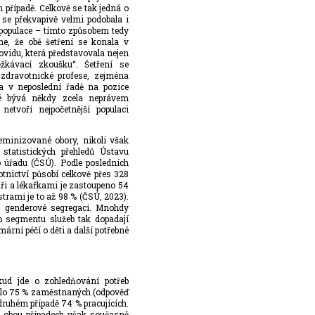
 případě. Celkově se tak jedná o
 se překvapivě velmi podobala i
 populace – tímto způsobem tedy
e, že obě šetření se konala v
ovidu, která představovala nejen
ěžkávací zkoušku“. Šetření se
 zdravotnické profese, zejména
) a v neposlední řadě na pozice
ré bývá někdy zcela neprávem
etvoří nejpočetnější populaci
feminizované obory, nikoli však
statistických přehledů Ústavu
o úřadu (ČSÚ). Podle posledních
tnictví působí celkově přes 328
aři a lékařkami je zastoupeno 54
rami je to až 98 % (ČSÚ, 2023).
ní genderové segregaci. Mnohdy
o segmentu služeb tak dopadají
ární péčí o děti a další potřebné
kud jde o zohledňování potřeb
rdilo 75 % zaměstnaných (odpověď
 druhém případě 74 % pracujících.
V obou případech však současně