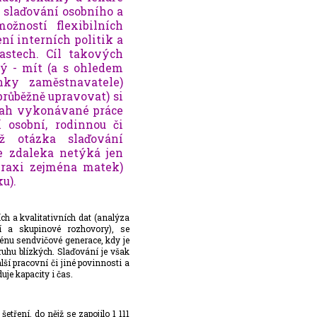
t slaďování osobního a
ožností flexibilních
ní interních politik a
astech. Cíl takových
hý - mít (a s ohledem
ky zaměstnavatele)
 průběžně upravovat) si
zsah vykonávané práce
 osobní, rodinnou či
kož otázka slaďování
se zdaleka netýká jen
praxi zejména matek)
u).
ch a kvalitativních dat (analýza
ní a skupinové rozhovory), se
énu sendvičové generace, kdy je
kruhu blízkých. Slaďování je však
lší pracovní či jiné povinnosti a
uje kapacity i čas.
etření, do nějž se zapojilo 1 111