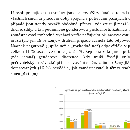
U osob pracujících na směny jsme se rovněž zajímali o to, zd
vlastních směn či pracovní doby spojena s potřebami pečujících o
případě jsou trendy rovněž obdobné, přesto i zde existují mez
dílčí rozdíly, a to i podmíněné genderovou příslušností. Zatímco v 
zaměstnavatel rozhodně vychází vstříc pečujícím při nastavován
mužů (ale jen 19 % žen), v druhém případě zazněla tato odpov
Naopak negativně („spíše ne“ a „rozhodně ne“) odpovědělo v 
celkem 11 % osob, ve druhé již 21 %. Zejména v krajních polo
(zde jemná) genderová diference, kdy muži častěji vní
pečovatelských závazků při nastavování směn, zatímco ženy ji
dotazovaných (16 %) nevěděla, jak zaměstnavatel k těmto oso
směn přistupuje.