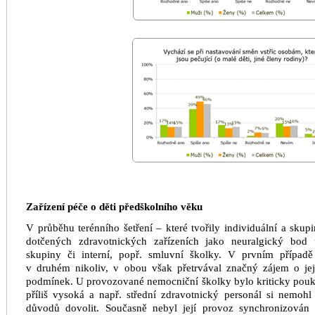
Zařízení péče o děti předškolního věku
V průběhu terénního šetření – které tvořily individuální a sku
dotčených zdravotnických zařízeních jako neuralgický bod u
skupiny či interní, popř. smluvní školky. V prvním případě 
v druhém nikoliv, v obou však přetrvával značný zájem o jeji
podmínek. U provozované nemocniční školky bylo kriticky poukaz
příliš vysoká a např. střední zdravotnický personál si nemoh
důvodů dovolit. Současně nebyl její provoz synchronizován 