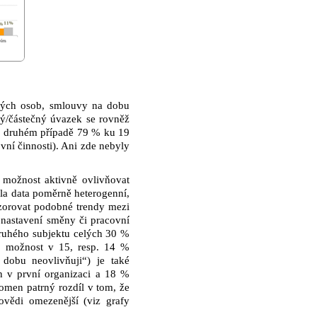
ných osob, smlouvy na dobu
ý/částečný úvazek se rovněž
 v druhém případě 79 % ku 19
vní činnosti). Ani zde nebyly
 možnost aktivně ovlivňovat
la data poměrně heterogenní,
pozorovat podobné trendy mezi
 nastavení směny či pracovní
ruhého subjektu celých 30 %
o možnost v 15, resp. 14 %
dobu neovlivňuji“) je také
 v první organizaci a 18 %
tomen patrný rozdíl v tom, že
ovědi omezenější (viz grafy