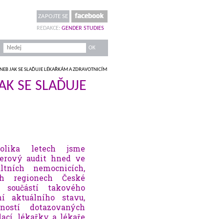
ZAPOJTE SE
REDAKCE:
GENDER STUDIES
NEB JAK SE SLAĎUJE LÉKAŘKÁM A ZDRAVOTNICÍM
AK SE SLAĎUJE
olika letech jsme
derový audit hned ve
tních nemocnicích,
h regionech České
u součástí takového
í aktuálního stavu,
ostí dotazovaných
ací, lékařky a lékaře