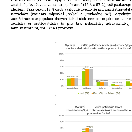
znatelně převažovala varianta „spíše ano“ (52 % a 57 %), což poukazuje 
zlepšení. Také celých 15 % osob výslovně uvedlo, že jim zaměstnavatel v
nevychází (varianty odpovědi „spíše“ a „rozhodně ne“). Zopakujm
zaměstnanecké populaci daných fakultních nemocnic jako celku, nej
lékařský či ošetřovatelský (a jiný tzv. nelékařský zdravotnický)
administrativní, obslužné a provozní.