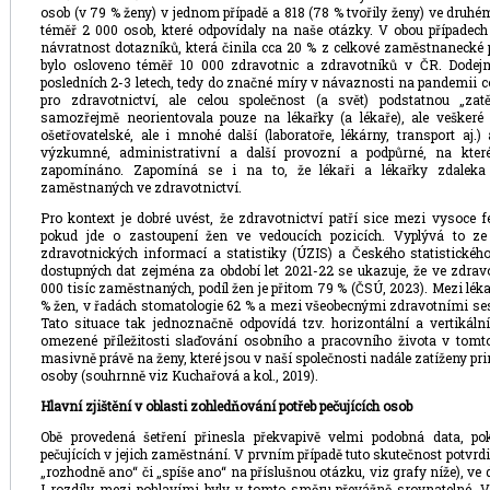
osob (v 79 % ženy) v jednom případě a 818 (78 % tvořily ženy) ve druhém
téměř 2 000 osob, které odpovídaly na naše otázky. V obou případech
návratnost dotazníků, která činila cca 20 % z celkové zaměstnanecké
bylo osloveno téměř 10 000 zdravotnic a zdravotníků v ČR. Dodejm
posledních 2-3 letech, tedy do značné míry v návaznosti na pandemii c
pro zdravotnictví, ale celou společnost (a svět) podstatnou „zat
samozřejmě neorientovala pouze na lékařky (a lékaře), ale veškeré
ošetřovatelské, ale i mnohé další (laboratoře, lékárny, transport aj.
výzkumné, administrativní a další provozní a podpůrné, na kte
zapomínáno. Zapomíná se i na to, že lékaři a lékařky zdaleka n
zaměstnaných ve zdravotnictví.
Pro kontext je dobré uvést, že zdravotnictví patří sice mezi vysoce 
pokud jde o zastoupení žen ve vedoucích pozicích. Vyplývá to ze 
zdravotnických informací a statistiky (ÚZIS) a Českého statistickéh
dostupných dat zejména za období let 2021-22 se ukazuje, že ve zdravo
000 tisíc zaměstnaných, podíl žen je přitom 79 % (ČSÚ, 2023). Mezi lék
% žen, v řadách stomatologie 62 % a mezi všeobecnými zdravotními sest
Tato situace tak jednoznačně odpovídá tzv. horizontální a vertikál
omezené příležitosti slaďování osobního a pracovního života v tomt
masivně právě na ženy, které jsou v naší společnosti nadále zatíženy prim
osoby (souhrnně viz Kuchařová a kol., 2019).
Hlavní zjištění v oblasti zohledňování potřeb pečujících osob
Obě provedená šetření přinesla překvapivě velmi podobná data, po
pečujících v jejich zaměstnání. V prvním případě tuto skutečnost potv
„rozhodně ano“ či „spíše ano“ na příslušnou otázku, viz grafy níže), ve
I rozdíly mezi pohlavími byly v tomto směru převážně srovnatelné. 