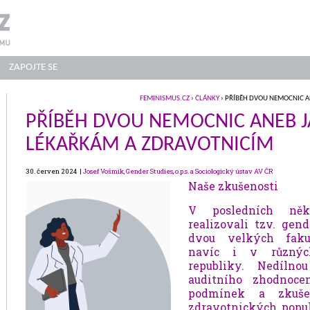
ZAPOJTE SE
FEMINISMUS.CZ
›
ČLÁNKY
› PŘÍBĚH DVOU NEMOCNIC A
PŘÍBĚH DVOU NEMOCNIC ANEB J
LÉKAŘKÁM A ZDRAVOTNICÍM
30. červen 2024 |
Josef Vošmik, Gender Studies, o.p.s. a Sociologický ústav AV ČR
Naše zkušenosti
V posledních něk
realizovali tzv. gen
dvou velkých fakul
navíc i v různýc
republiky. Nedílno
auditního zhodnocen
podmínek a zkušen
zdravotnických popul