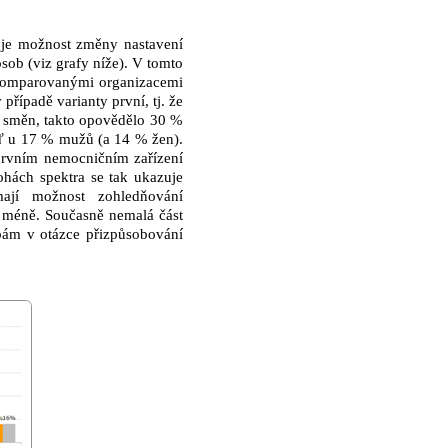
a je možnost změny nastavení
sob (viz grafy níže). V tomto
i komparovanými organizacemi
případě varianty první, tj. že
í směn, takto opovědělo 30 %
ěď u 17 % mužů (a 14 % žen).
prvním nemocničním zařízení
hách spektra se tak ukazuje
mají možnost zohledňování
ž méně. Současně nemalá část
bám v otázce přizpůsobování