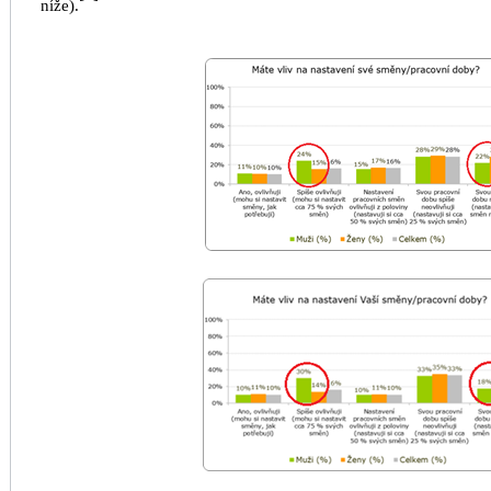
níže).