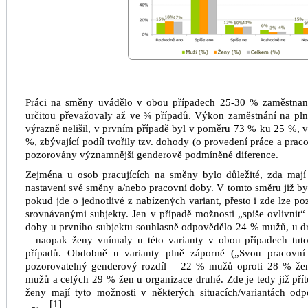
Práci na směny uvádělo v obou případech 25-30 % zaměstna
určitou převažovaly až ve ¾ případů. Výkon zaměstnání na pln
výrazně nelišil, v prvním případě byl v poměru 73 % ku 25 %,
%, zbývající podíl tvořily tzv. dohody (o provedení práce a praco
pozorovány významnější genderově podmíněné diference.
Zejména u osob pracujících na směny bylo důležité, zda mají
nastavení své směny a/nebo pracovní doby. V tomto směru již by
pokud jde o
jednotlivé z nabízených variant, přesto i zde lze 
srovnávanými subjekty. Jen v případě možnosti „spíše ovlivnit“
doby u prvního subjektu souhlasně odpovědělo 24 % mužů, u d
–
naopak ženy vnímaly u této varianty v obou případech tut
případů. Obdobně u varianty plně záporné („Svou pracovní 
pozorovatelný genderový rozdíl – 22 % mužů oproti 28 % žen
mužů a celých 29 % žen u organizace druhé. Zde je tedy již pří
ženy mají tyto možnosti v některých situacích/variantách odp
[1]