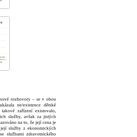
pinové rozhovory – se v obou
kázala ne/existence dětské
takové zařízení existovalo,
ch služby, avšak za jistých
ováno na to, že její cena je
l její služby z ekonomických
se službami zdravotnického