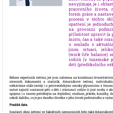
nevyjímaje, je i oblas
pracovního života, m
forem práce a nastave
procesů v těchto obl
opatření je jednoduc
na provozní podmín
příležitost upravit (a
místo, čas a také ro
v souladu s aktuální
jinou situací, jeli
(work-life balance) 
rodičů (v tuzemské 
dětí (předškolního věk
Během expertních šetření, jež jsou založena na kombinaci kvantitativní
interních dokumentů a statistik, dotazníkové šetření, individuál
setkáváme stále častěji i s pečovatelskými nároky plynoucími z fenom
nutné zajistit současně péči o děti i stárnoucí rodiče či jiné osoby z o
spojeno i s časem potřebným na dojíždění, studium, přátele, koníčky, da
cokoli dalšího, co je pro daného člověka v jeho životě podstatného a vyžad
Použitá data
Součástí obou šetření ve fakultních nemocnicích bylo také dotazníkové š