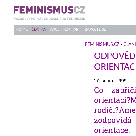
HOME
ČLÁNKY
AKCE
KONTAKT
ZAPOJTE SE
FEMINISMUS.CZ
›
ČLÁN
ODPOVĚDI
ORIENTAC
17. srpen 1999
Co zapříč
orientaci?
rodiči?A
zodpovídá 
orientace.