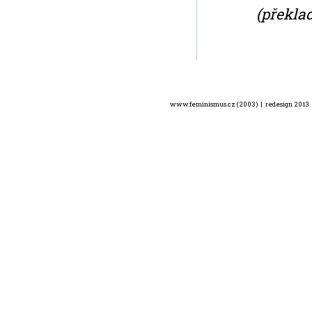
(překla
www.feminismus.cz (2003) | redesign 2013 