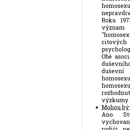
homosexu
nepravdiv
Roku 197
význam 
"homosex
citovýc
psycholog
Obě asoci
duševníh
duševní 
homosexu
homosex
rozhodnu
výzkumy 
Mohou být
Ano. St
vychovan
rodiči, n