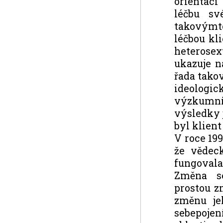
orientaci
léčbu sv
takovýmt
léčbou kl
heterosex
ukazuje n
řada takov
ideologic
výzkumník
výsledky 
byl klient
V roce 19
že vědec
fungoval
Změna se
prostou z
změnu je
sebepojen