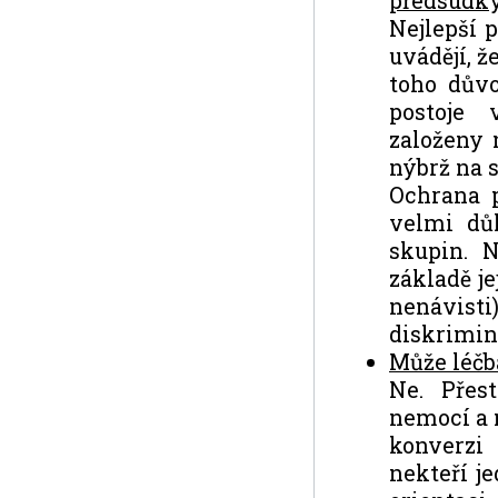
předsudky
Nejlepší p
uvádějí, ž
toho důvo
postoje 
založeny 
nýbrž na 
Ochrana p
velmi důl
skupin. N
základě je
nenávis
diskrimin
Může léčb
Ne. Přes
nemocí a 
konverzi 
nekteří j