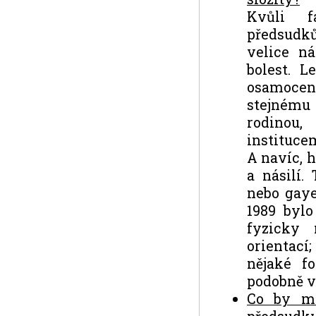
Kvůli f
předsudků
velice n
bolest. L
osamocení
stejnému
rodinou,
institucem
A navíc, 
a násilí.
nebo gay
1989 byl
fyzicky 
orientac
nějaké f
podobně v
Co by mo