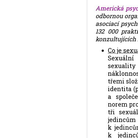
Americká psyc
odbornou organ
asociací psyc
132 000 prakt
konzultujících
Co je sexu
Sexuální
sexuality
náklonnos
třemi slož
identita 
a společ
norem pro
tři sexuá
jedincům 
k jedinců
k jedinc