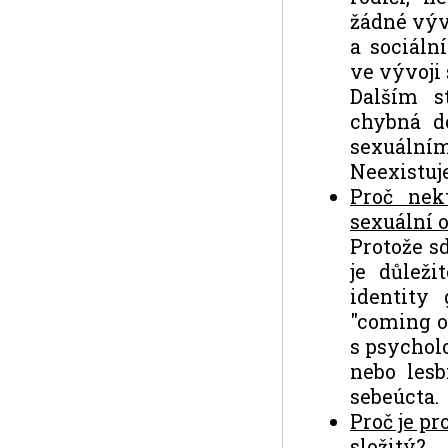
žádné výv
a sociáln
ve vývoji 
Dalším s
chybná d
sexuální
Neexistuj
Proč nek
sexuální o
Protože sd
je důleži
identity
"coming ou
s psychol
nebo lesb
sebeúcta.
Proč je pr
složitý?