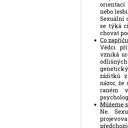
orientací
nebo lesbi
Sexuální 
se týká c
chovat po
Co zapříči
Vědci př
vzniká ur
odlišnýc
genetick
zážitků 
názor, že 
raném v
psycholog
Můžeme si
Ne. Sexu
projevo
předchozí