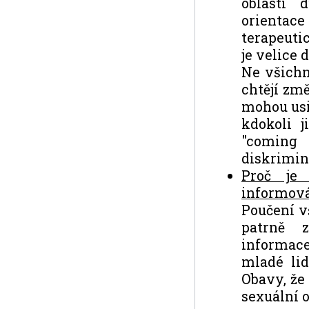
oblasti 
orientace
terapeuti
je velice 
Ne všichni
chtějí změ
mohou usi
kdokoli 
"coming 
diskrimin
Proč je 
informov
Poučení v
patrně 
informace
mladé lid
Obavy, že
sexuální o