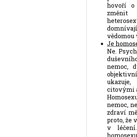
hovoří o
změnit 
heterose
domnívají
vědomou v
Je homose
Ne. Psycho
duševníh
nemoc, d
objektiv
ukazuje,
citovými 
Homosexua
nemoc, ne
zdraví mě
proto, že 
v léčení
homosex