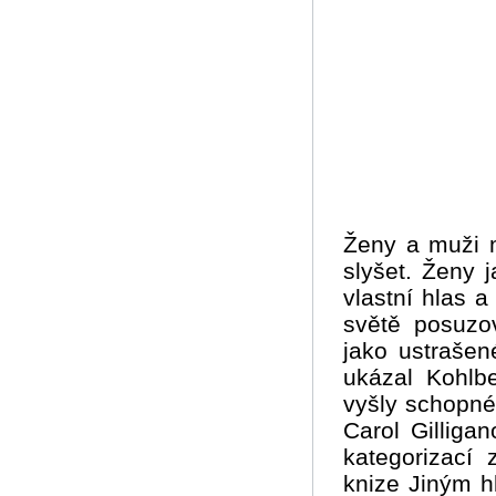
Ženy a muži 
slyšet. Ženy 
vlastní hlas 
světě posuzo
jako ustraše
ukázal Kohlb
vyšly schopné
Carol Gilliga
kategorizací
knize Jiným h