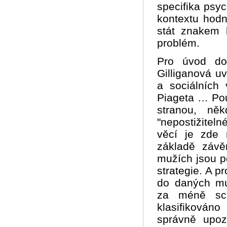
specifika psyc
kontextu hodn
stát znakem 
problém.
Pro úvod do
Gilliganová u
a sociálních
Piageta … Pouk
stranou, ně
"nepostižitel
věcí je zde
základě záv
mužích jsou po
strategie. A p
do daných mu
za méně sch
klasifikován
správně upoz