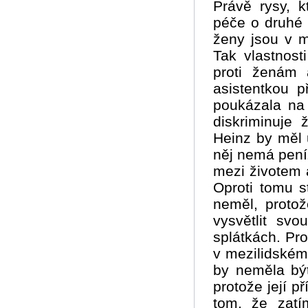
Právě rysy, k
péče o druhé a
ženy jsou v m
Tak vlastnost
proti ženám 
asistentkou 
poukázala na
diskriminuje 
Heinz by měl 
něj nemá peníz
mezi životem a
Oproti tomu s
neměl, proto
vysvětlit sv
splátkách. Pro
v mezilidském v
by neměla být
protože její př
tom, že zatí