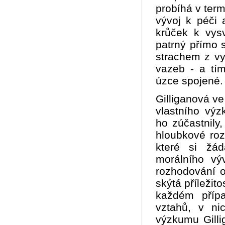
probíhá v ter
vývoj k péči 
krůček k vys
patrný přímo s
strachem z vyd
vazeb - a tím
úzce spojené.
Gilliganová v
vlastního výz
ho zúčastnily,
hloubkové roz
které si žád
morálního vý
rozhodování o
skýtá příležit
každém příp
vztahů, v ni
výzkumu Gilli