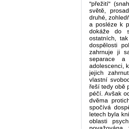
"přežití" (s
světě, prosad
druhé, zohled
a posléze k 
dokáže do s
ostatních, ta
dospělosti po
zahrnuje ji 
separace a 
adolescenci, k
jejich zahrn
vlastní svobo
řeší tedy obě p
péčí. Avšak o
dvěma protic
spočívá dosp
letech byla kn
oblasti psy
považována 