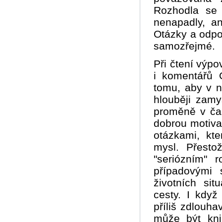
Rozhodla se 
nenapadly, an
Otázky a odpov
samozřejmé.
Při čtení výpo
i komentářů 
tomu, aby v 
hlouběji zamy
proměně v čas
dobrou motiva
otázkami, kt
mysl. Přesto
"seriózním" 
případovými 
životních si
cesty. I kdy
příliš zdlouha
může být kni